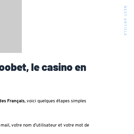
NEXT ARTICLE
obet, le casino en
des Français
, voici quelques étapes simples
-mail, votre nom d’utilisateur et votre mot de