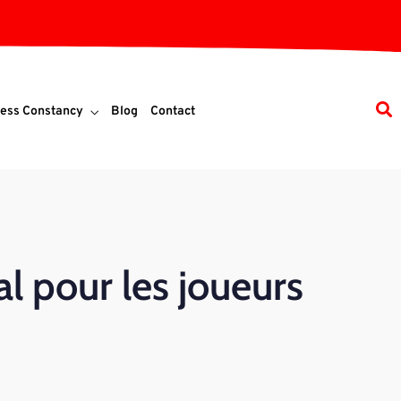
ess Constancy
Blog
Contact
al pour les joueurs