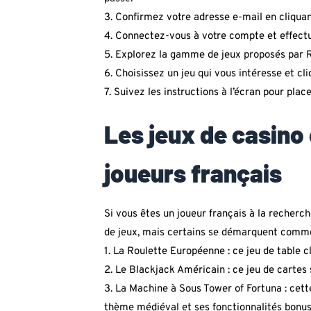
3. Confirmez votre adresse e-mail en cliquan
4. Connectez-vous à votre compte et effectu
5. Explorez la gamme de jeux proposés par Ro
6. Choisissez un jeu qui vous intéresse et cl
7. Suivez les instructions à l’écran pour plac
Les jeux de casino 
joueurs français
Si vous êtes un joueur français à la recherc
de jeux, mais certains se démarquent comme 
1. La Roulette Européenne : ce jeu de table 
2. Le Blackjack Américain : ce jeu de cartes
3. La Machine à Sous Tower of Fortuna : cett
thème médiéval et ses fonctionnalités bonus