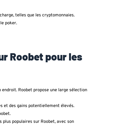
charge, telles que les cryptomonnaies.
le poker.
sur Roobet pour les
n endroit. Roobet propose une large sélection
es et des gains potentiellement élevés.
oobet.
s plus populaires sur Roobet, avec son