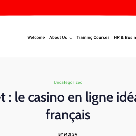
Welcome
About Us
Training Courses
HR & Busin
Uncategorized
 le casino en ligne idé
français
BY MDI SA