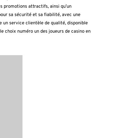
es promotions attractifs, ainsi qu’un
r sa sécurité et sa fiabilité, avec une
 un service clientèle de qualité, disponible
t le choix numéro un des joueurs de casino en