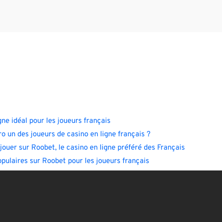
gne idéal pour les joueurs français
o un des joueurs de casino en ligne français ?
uer sur Roobet, le casino en ligne préféré des Français
opulaires sur Roobet pour les joueurs français