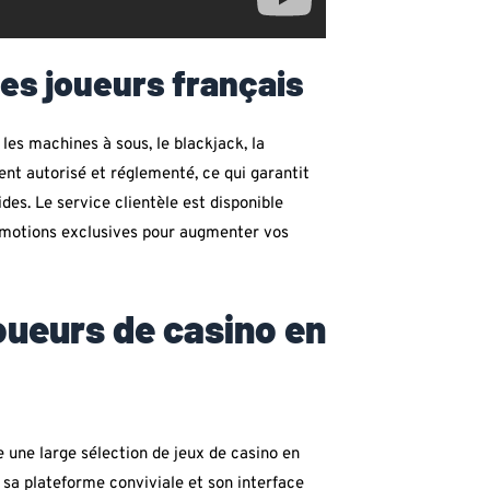
les joueurs français
les machines à sous, le blackjack, la
ent autorisé et réglementé, ce qui garantit
des. Le service clientèle est disponible
romotions exclusives pour augmenter vos
oueurs de casino en
e une large sélection de jeux de casino en
 sa plateforme conviviale et son interface