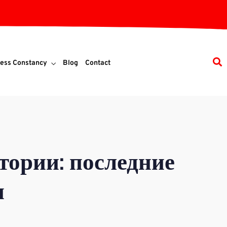
ess Constancy
Blog
Contact
тории: последние
и