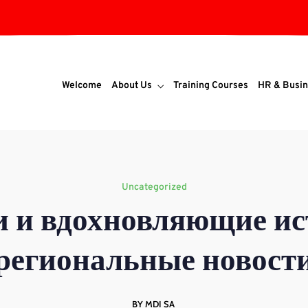
Welcome
About Us
Training Courses
HR & Busin
Uncategorized
 и вдохновляющие ис
региональные новост
BY MDI SA