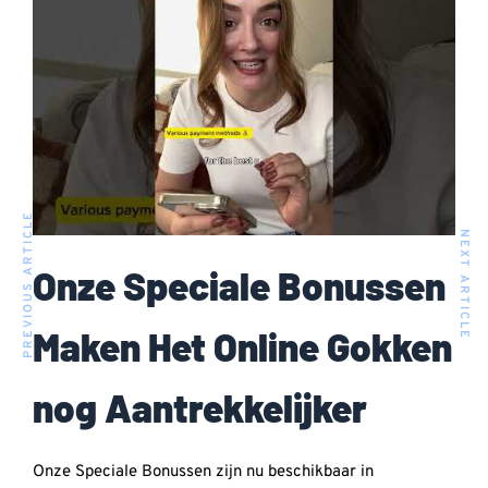
PREVIOUS ARTICLE
NEXT ARTICLE
Onze Speciale Bonussen
Maken Het Online Gokken
nog Aantrekkelijker
Onze Speciale Bonussen zijn nu beschikbaar in