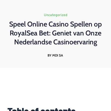
Uncategorized
Speel Online Casino Spellen op
RoyalSea Bet: Geniet van Onze
Nederlandse Casinoervaring
BY MDI SA
Table of contents