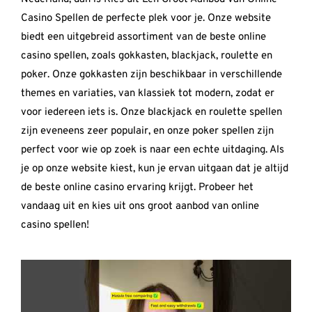
Casino Spellen de perfecte plek voor je. Onze website
biedt een uitgebreid assortiment van de beste online
casino spellen, zoals gokkasten, blackjack, roulette en
poker. Onze gokkasten zijn beschikbaar in verschillende
themes en variaties, van klassiek tot modern, zodat er
voor iedereen iets is. Onze blackjack en roulette spellen
zijn eveneens zeer populair, en onze poker spellen zijn
perfect voor wie op zoek is naar een echte uitdaging. Als
je op onze website kiest, kun je ervan uitgaan dat je altijd
de beste online casino ervaring krijgt. Probeer het
vandaag uit en kies uit ons groot aanbod van online
casino spellen!