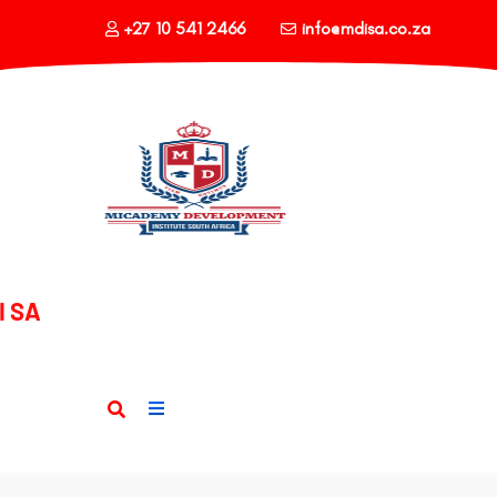
+27 10 541 2466
info@mdisa.co.za
I SA