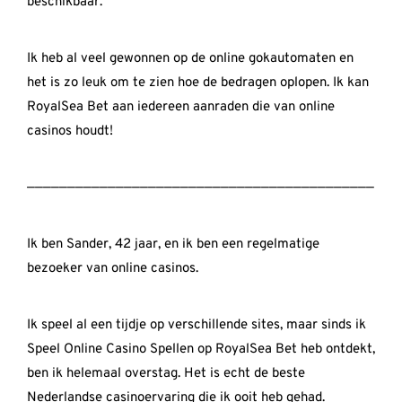
beschikbaar.
Ik heb al veel gewonnen op de online gokautomaten en
het is zo leuk om te zien hoe de bedragen oplopen. Ik kan
RoyalSea Bet aan iedereen aanraden die van online
casinos houdt!
———————————————————————————————————————————
Ik ben Sander, 42 jaar, en ik ben een regelmatige
bezoeker van online casinos.
Ik speel al een tijdje op verschillende sites, maar sinds ik
Speel Online Casino Spellen op RoyalSea Bet heb ontdekt,
ben ik helemaal overstag. Het is echt de beste
Nederlandse casinoervaring die ik ooit heb gehad.