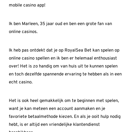
mobile casino app!
Ik ben Marleen, 35 jaar oud en ben een grote fan van
online casinos.
Ik heb pas ontdekt dat je op RoyalSea Bet kan spelen op
online casino spellen en ik ben er helemaal enthousiast
over! Het is zo handig om van huis uit te kunnen spelen
en toch dezelfde spannende ervaring te hebben als in een
echt casino.
Het is ook heel gemakkelijk om te beginnen met spelen,
want je kan meteen een account aanmaken en je
favoriete betaalmethode kiezen. En als je ooit hulp nodig
hebt, is er altijd een vriendelijke klantendienst