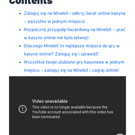
Zaloguj się na Minebit i odkryj świat online kasyna
– wszystko w jednym miejscu!
Rozpocznij przygodę hazardową na Minebit – grać
w kasyno online nie było łatwiej!
Dlaczego Minebit to najlepsze miejsce do gry w
kasyno online? Zaloguj się i sprawdź!
Wszystkie twoje ulubione gry kasynowe w jednym
miejscu – zaloguj się na Minebit i zagraj online!