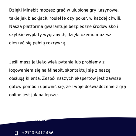
Dzięki Minebit możesz grać w ulubione gry kasynowe,
takie jak blackjack, roulette czy poker, w każdej chwili.
Nasza platforma gwarantuje bezpieczne środowisko i
szybkie wyplaty wygranych, dzięki czemu możesz
cieszyć się pełnią rozrywką.
Jeśli masz jakiekolwiek pytania lub problemy z
logowaniem się na Minebit, skontaktuj się z naszą
obsługą klienta. Zespół naszych ekspertów jest zawsze
gotów pomóc i upewnić się, że Twoje doświadczenie z grą
online jest jak najlepsze.
CONTACT DETAILS
+27 10 541 2466