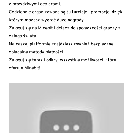
z prawdziwymi dealerami.
Codziennie organizowane są tu turnieje i promocje, dzięki
którym możesz wygrać duże nagrody.
Zaloguj się na Minebit i dołącz do społeczności graczy z
całego świata.
Na naszej platformie znajdziesz również bezpieczne i
opłacalne metody płatności.
Zaloguj się teraz i odkryj wszystkie możliwości, które
oferuje Minebit!