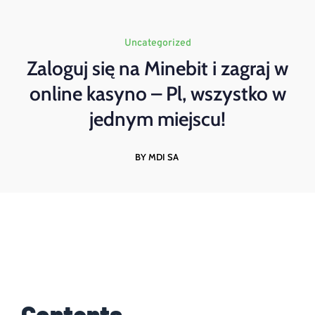
Uncategorized
Zaloguj się na Minebit i zagraj w
online kasyno – Pl, wszystko w
jednym miejscu!
BY MDI SA
Contents