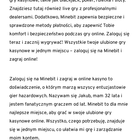
gry kasynowe, takie jak blackjack, poker, ruletka i sloty.
Znajdziesz tutaj również live gry z profesjonalnymi
dealersami. Dodatkowo, Minebit zapewnia bezpieczne i
sprawdzone metody płatności, aby zapewnić Tobie
komfort i bezpieczeństwo podczas gry online. Zaloguj się
teraz i zacznij wygrywać! Wszystkie twoje ulubione gry
kasynowe w jednym miejscu – zaloguj się na Minebit i
zagraj online!
Zaloguj się na Minebit i zagraj w online kasyno to
doświadczenie, o którym marzą wszyscy entuzjastowie
gier hazardowych. Nazywam się Jakub, mam 32 lata i
jestem fanatycznym graczem od lat. Minebit to dla mnie
najlepsze miejsce, aby grać w swoje ulubione gry
kasynowe online. Wszystko, czego potrzebuję, znajduje
się w jednym miejscu, co ułatwia mi grę i zarządzanie
moim kontem.