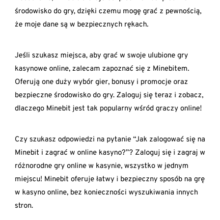
środowisko do gry, dzięki czemu mogę grać z pewnością,
że moje dane są w bezpiecznych rękach.
Jeśli szukasz miejsca, aby grać w swoje ulubione gry
kasynowe online, zalecam zapoznać się z Minebitem.
Oferują one duży wybór gier, bonusy i promocje oraz
bezpieczne środowisko do gry. Zaloguj się teraz i zobacz,
dlaczego Minebit jest tak popularny wśród graczy online!
Czy szukasz odpowiedzi na pytanie “Jak zalogować się na
Minebit i zagrać w online kasyno?”? Zaloguj się i zagraj w
różnorodne gry online w kasynie, wszystko w jednym
miejscu! Minebit oferuje łatwy i bezpieczny sposób na grę
w kasyno online, bez konieczności wyszukiwania innych
stron.