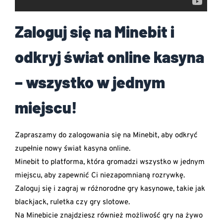
Zaloguj się na Minebit i
odkryj świat online kasyna
– wszystko w jednym
miejscu!
Zapraszamy do zalogowania się na Minebit, aby odkryć
zupełnie nowy świat kasyna online.
Minebit to platforma, która gromadzi wszystko w jednym
miejscu, aby zapewnić Ci niezapomnianą rozrywkę.
Zaloguj się i zagraj w różnorodne gry kasynowe, takie jak
blackjack, ruletka czy gry slotowe.
Na Minebicie znajdziesz również możliwość gry na żywo