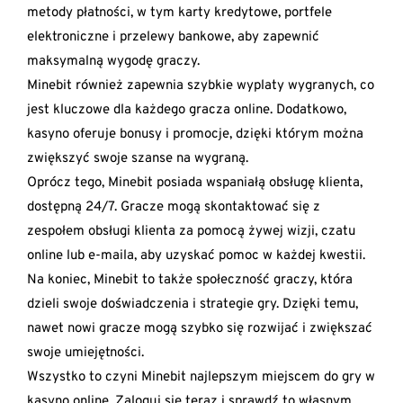
metody płatności, w tym karty kredytowe, portfele
elektroniczne i przelewy bankowe, aby zapewnić
maksymalną wygodę graczy.
Minebit również zapewnia szybkie wyplaty wygranych, co
jest kluczowe dla każdego gracza online. Dodatkowo,
kasyno oferuje bonusy i promocje, dzięki którym można
zwiększyć swoje szanse na wygraną.
Oprócz tego, Minebit posiada wspaniałą obsługę klienta,
dostępną 24/7. Gracze mogą skontaktować się z
zespołem obsługi klienta za pomocą żywej wizji, czatu
online lub e-maila, aby uzyskać pomoc w każdej kwestii.
Na koniec, Minebit to także społeczność graczy, która
dzieli swoje doświadczenia i strategie gry. Dzięki temu,
nawet nowi gracze mogą szybko się rozwijać i zwiększać
swoje umiejętności.
Wszystko to czyni Minebit najlepszym miejscem do gry w
kasyno online. Zaloguj się teraz i sprawdź to własnym