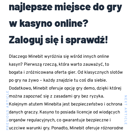
najlepsze miejsce do gry
w kasyno online?
Zaloguj się i sprawdź!
Dlaczego Minebit wyróżnia się wśród innych online
kasyn? Pierwszą rzeczą, która warto zauważyć, to
bogata i zróżnicowana oferta gier. Od klasycznych slotów
po gry na żywo – każdy znajdzie tu coś dla siebie.
Dodatkowo, Minebit oferuje opcję gry demo, dzięki której
PREVIOUS ARTICLE
można zapoznać się z zasadami gry bez ryzyka.
NEXT ARTICLE
Kolejnym atutem Minebita jest bezpieczeństwo i ochrona
danych graczy. Kasyno to posiada licencje od wiodących
organów regulacyjnych, co gwarantuje bezpieczne i
uczciwe warunki gry. Ponadto, Minebit oferuje różnorodne